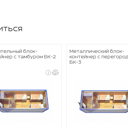
иться
ительный блок-
Металлический блок-
йнер с тамбуром БК-2
контейнер с перегоро
БК-3