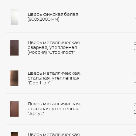
Дверь финская белая
(800х2000 мм)
Дверь металлическая,
С
сварная, утеплённая
1
(Россия) "Стройгост"
Дверь металлическая,
С
стальная, утепленная
1
"DoorHan"
Дверь металлическая,
С
стальная, утепленная
1
"Аргус"
Дверь металлическая,
С