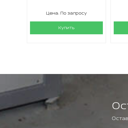
су
Цена: По запросу
Купить
Ос
Остав