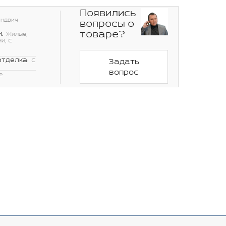
Появились
эндвич
вопросы о
товаре?
:
Жилые,
и, С
отделка:
С
Задать
вопрос
е