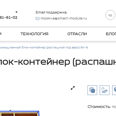
Email поддержка:
281-61-02
moskva@smart-module.ru
И
ТЕХНОЛОГИЯ
ОТРАСЛИ
БЛО
ромышленный блок-контейнер (распашной под евро) БК-8
к-контейнер (распашн
Стоимость:
п