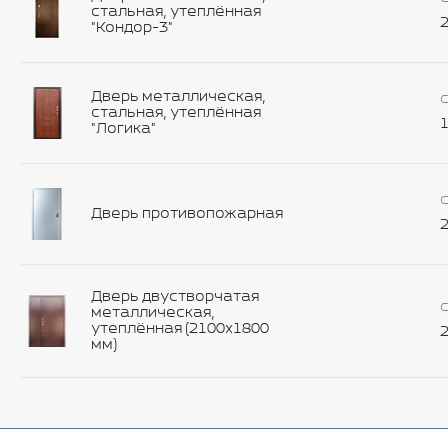
стальная, утеплённая
2
"Кондор-3"
Дверь металлическая,
С
стальная, утеплённая
1
"Логика"
С
Дверь противопожарная
2
Дверь двустворчатая
С
металлическая,
утеплённая (2100х1800
2
мм)