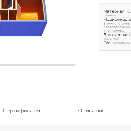
Материал:
С
панели
Модификации
Зимние, С окнам
перегородками,
Утепленные
Внутренняя 
отделкой
Тип:
Мобильны
Сертификаты
Описание