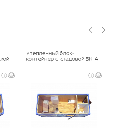
Утепленный блок-
Жилой 
дкой
контейнер с кладовой БК-4
комнаты