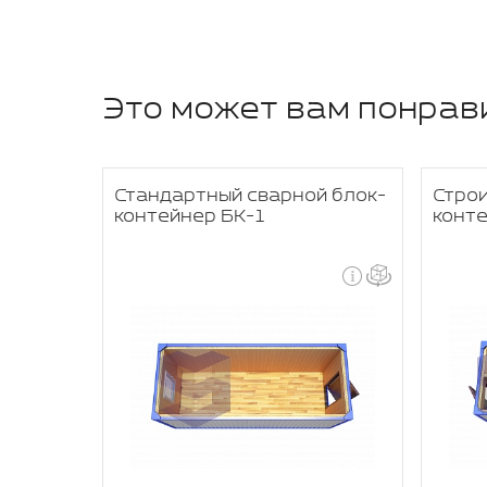
Это может вам понрав
девалка
Стандартный сварной блок-
Стро
контейнер БК-1
конте