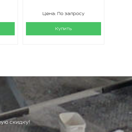
Цена: По запросу
Ц
Купить
ую скидку!