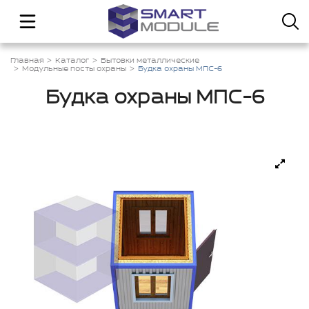
Главная
Каталог
Бытовки металлические
Модульные посты охраны
Будка охраны МПС-6
Будка охраны МПС-6