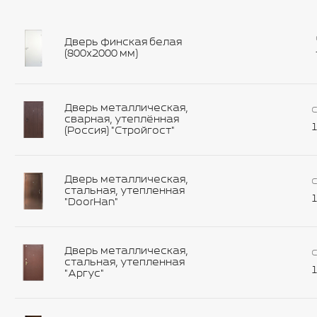
Дверь финская белая
(800х2000 мм)
Дверь металлическая,
С
сварная, утеплённая
1
(Россия) "Стройгост"
Дверь металлическая,
С
стальная, утепленная
1
"DoorHan"
Дверь металлическая,
С
стальная, утепленная
1
"Аргус"