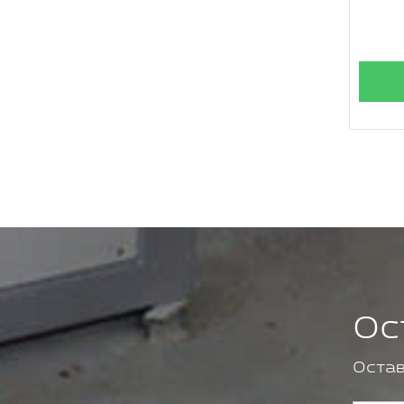
Ос
Остав