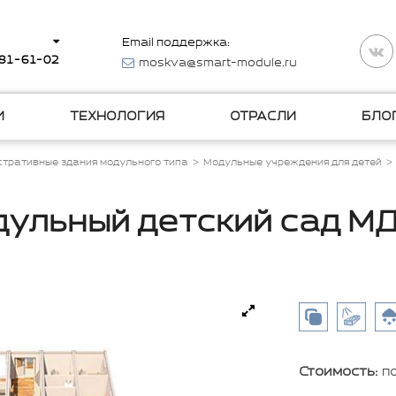
Email поддержка:
281-61-02
moskva@smart-module.ru
И
ТЕХНОЛОГИЯ
ОТРАСЛИ
БЛО
тративные здания модульного типа
Модульные учреждения для детей
ульный детский сад М
Стоимость:
п