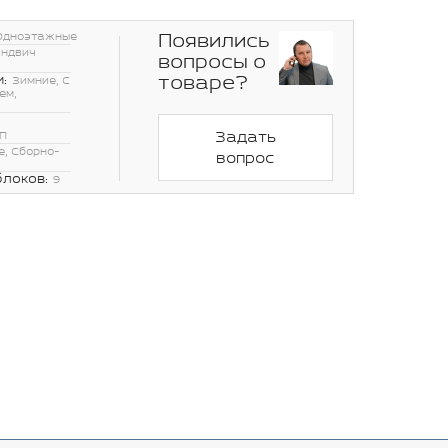
Появились
Одноэтажные
эндвич
вопросы о
товаре?
:
Зимние, С
ем,
Задать
П
, Сборно-
вопрос
блоков:
9