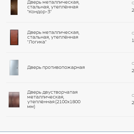
Дверь металлическая,
С
стальная, утеплённая
2
"Кондор-3"
Дверь металлическая,
С
стальная, утеплённая
1
"Логика"
С
Дверь противопожарная
2
Дверь двустворчатая
С
металлическая,
утеплённая (2100х1800
2
мм)