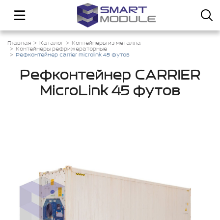
Главная
Каталог
Контейнеры из металла
Контейнеры рефрижераторные
Рефконтейнер carrier microlink 45 футов
Рефконтейнер CARRIER
MicroLink 45 футов