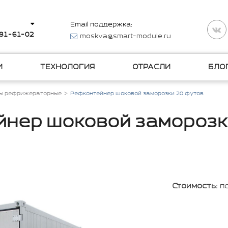
Email поддержка:
281-61-02
moskva@smart-module.ru
И
ТЕХНОЛОГИЯ
ОТРАСЛИ
БЛО
ы рефрижераторные
Рефконтейнер шоковой заморозки 20 футов
нер шоковой заморозк
Стоимость:
п