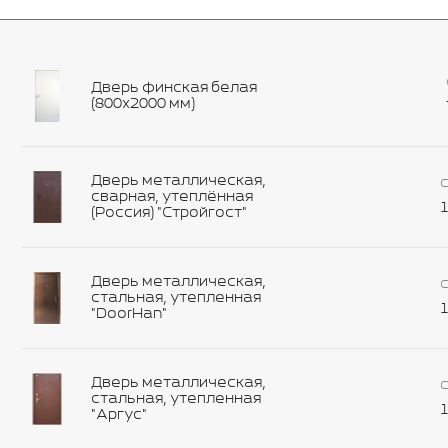
Дверь финская белая
(800х2000 мм)
Дверь металлическая,
С
сварная, утеплённая
1
(Россия) "Стройгост"
Дверь металлическая,
С
стальная, утепленная
1
"DoorHan"
Дверь металлическая,
С
стальная, утепленная
1
"Аргус"