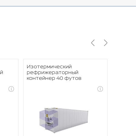
Изотермический
Изотер
й
рефрижераторный
рефри
контейнер 40 футов
контей