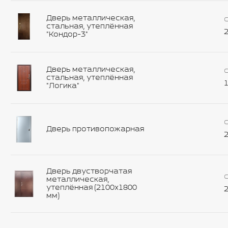
Дверь металлическая,
С
стальная, утеплённая
2
"Кондор-3"
Дверь металлическая,
С
стальная, утеплённая
1
"Логика"
С
Дверь противопожарная
2
Дверь двустворчатая
С
металлическая,
утеплённая (2100х1800
2
мм)