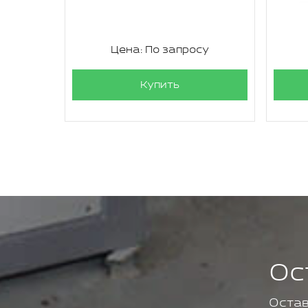
су
Цена: По запросу
Купить
Ос
Остав