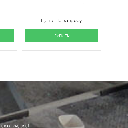
Цена: По запросу
Ц
Купить
ую скидку!