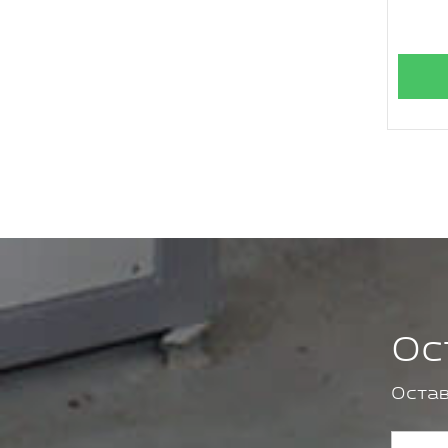
Ос
Остав