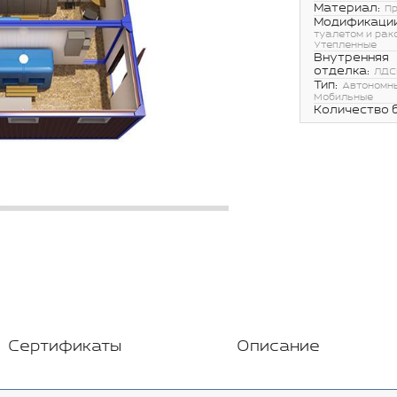
Материал:
П
Модификации
туалетом и рак
Утепленные
Внутренняя
отделка:
ЛДС
Тип:
Автономн
Мобильные
Количество 
Сертификаты
Описание