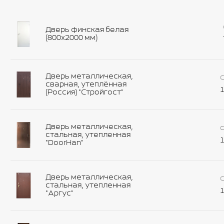
Дверь финская белая
(800х2000 мм)
Дверь металлическая,
С
сварная, утеплённая
1
(Россия) "Стройгост"
Дверь металлическая,
С
стальная, утепленная
1
"DoorHan"
Дверь металлическая,
С
стальная, утепленная
1
"Аргус"