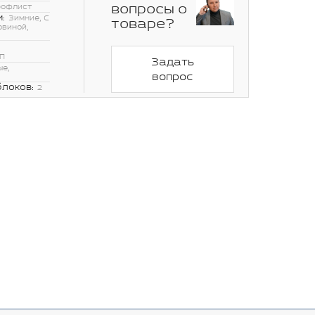
вопросы о
рофлист
:
Зимние, С
товаре?
овиной,
П
Задать
ые,
вопрос
блоков:
2