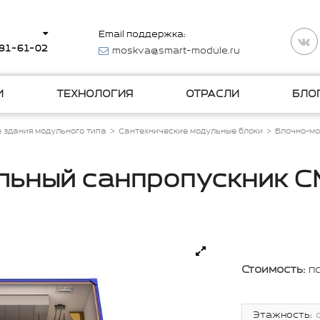
Email поддержка:
281-61-02
moskva@smart-module.ru
И
ТЕХНОЛОГИЯ
ОТРАСЛИ
БЛО
 здания модульного типа
Сантехнические модульные блоки
Блочно-мо
льный санпропускник С
Стоимость:
п
Этажность: