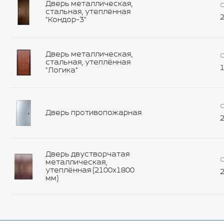
Дверь металлическая,
С
стальная, утеплённая
2
"Кондор-3"
Дверь металлическая,
С
стальная, утеплённая
1
"Логика"
С
Дверь противопожарная
2
Дверь двустворчатая
С
металлическая,
утеплённая (2100х1800
2
мм)