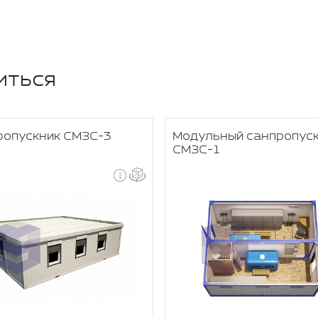
иться
ропускник СМЗС-3
Модульный санпропус
СМЗС-1