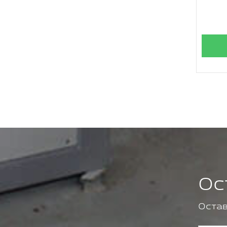
Ос
Остав