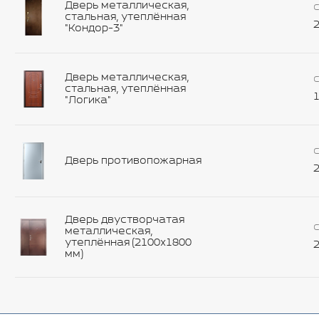
Дверь металлическая,
С
стальная, утеплённая
2
"Кондор-3"
Дверь металлическая,
С
стальная, утеплённая
1
"Логика"
С
Дверь противопожарная
2
Дверь двустворчатая
С
металлическая,
утеплённая (2100х1800
2
мм)