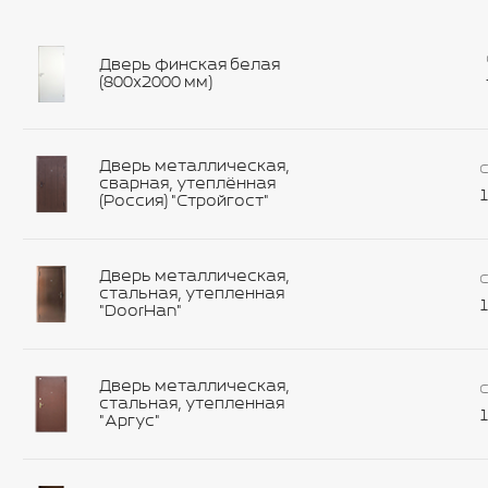
Дверь финская белая
(800х2000 мм)
Дверь металлическая,
С
сварная, утеплённая
1
(Россия) "Стройгост"
Дверь металлическая,
С
стальная, утепленная
1
"DoorHan"
Дверь металлическая,
С
стальная, утепленная
1
"Аргус"