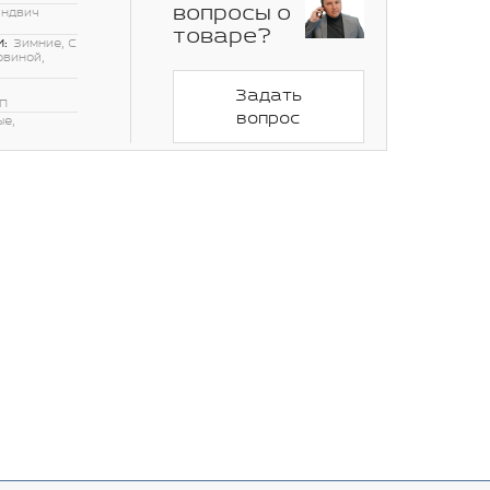
вопросы о
эндвич
товаре?
:
Зимние, С
овиной,
Задать
П
вопрос
ые,