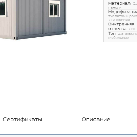
Материал:
С
панели
Модификации
туалетом и рак
Утепленные
Внутренняя
отделка:
ЛДС
Тип:
Автономн
Мобильные
Сертификаты
Описание