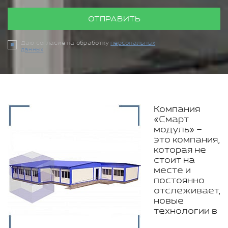
ОТПРАВИТЬ
Даю согласие на обработку
персональных
данных
Компания
«Смарт
модуль» –
это компания,
которая не
стоит на
месте и
постоянно
отслеживает,
новые
технологии в